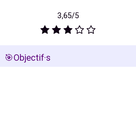
3,65/5
🎯Objectif·s
Maitriser quelques méthodes d’analyse de données
qualitatives.
🎓Pré-requis
Avoir réalisé des entretiens semi directifs ou ouverts.
Avoir saisi les verbatim des entretiens.
📜Description