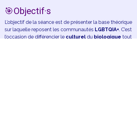
🎯Objectif·s
L’objectif de la séance est de présenter la base théorique
sur laquelle reposent les communautés
LGBTQIA+
. C’est
l’occasion de différencier le
culturel
du
biologique
tout
en invitant chacun à se positionner sans jugement parmi
une grande diversité de possibilités.
🎓Pré-requis
Aucun
📜Description
Ce module parcours dans l'ordre les lettres de
l'acronyme LGBTQIA+. Il est composés
d'éléments
artistiques
qui illustrent et accompagnent le module.
L comme lesbianisme et comment elles ont obtenu
l'honneur d'être la première lettre,