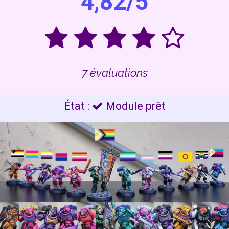
4,82/5​​
7 évaluations
État :
Module prêt